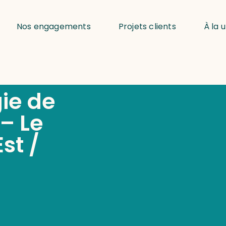
Nos engagements
Projets clients
À la 
ie de
– Le
st /