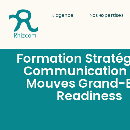
L’agence
Nos expertises
Formation Stratég
Communication 
Mouves Grand-E
Readiness