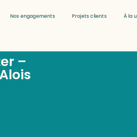
Nos engagements
Projets clients
À la 
er –
Alois